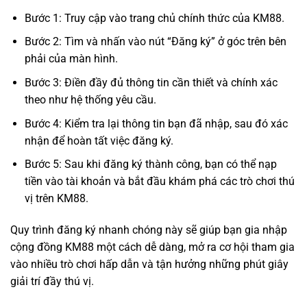
Bước 1: Truy cập vào trang chủ chính thức của KM88.
Bước 2: Tìm và nhấn vào nút “Đăng ký” ở góc trên bên
phải của màn hình.
Bước 3: Điền đầy đủ thông tin cần thiết và chính xác
theo như hệ thống yêu cầu.
Bước 4: Kiểm tra lại thông tin bạn đã nhập, sau đó xác
nhận để hoàn tất việc đăng ký.
Bước 5: Sau khi đăng ký thành công, bạn có thể nạp
tiền vào tài khoản và bắt đầu khám phá các trò chơi thú
vị trên KM88.
Quy trình đăng ký nhanh chóng này sẽ giúp bạn gia nhập
cộng đồng KM88 một cách dễ dàng, mở ra cơ hội tham gia
vào nhiều trò chơi hấp dẫn và tận hưởng những phút giây
giải trí đầy thú vị.