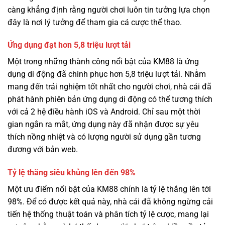
càng khẳng định rằng người chơi luôn tin tưởng lựa chọn
đây là nơi lý tưởng để tham gia cá cược thể thao.
Ứng dụng đạt hơn 5,8 triệu lượt tải
Một trong những thành công nổi bật của KM88 là ứng
dụng di động đã chinh phục hơn 5,8 triệu lượt tải. Nhằm
mang đến trải nghiệm tốt nhất cho người chơi, nhà cái đã
phát hành phiên bản ứng dụng di động có thể tương thích
với cả 2 hệ điều hành iOS và Android. Chỉ sau một thời
gian ngắn ra mắt, ứng dụng này đã nhận được sự yêu
thích nồng nhiệt và có lượng người sử dụng gần tương
đương với bản web.
Tỷ lệ thắng siêu khủng lên đến 98%
Một ưu điểm nổi bật của KM88 chính là tỷ lệ thắng lên tới
98%. Để có được kết quả này, nhà cái đã không ngừng cải
tiến hệ thống thuật toán và phân tích tỷ lệ cược, mang lại