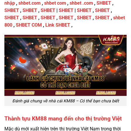
nhập
,
shbet.com
,
shbet com
,
shbet .com
,
SHBET
,
SHBET
,
SHBET
,
SHBET
|
SHBET
|
SHBET
,
SHBET
,
SHBET
,
SHBET
,
SHBET
,
SHBET
,
SHBET
,
SHBET
,
shbet
800
,
SHBET COM
,
Link SHBET
,
Đánh giá chung về nhà cái KM88 – Có thể bạn chưa biết
Thành tựu KM88 mang đến cho thị trường Việt
Mặc dù mới xuất hiện trên thị trường Việt Nam trong thời