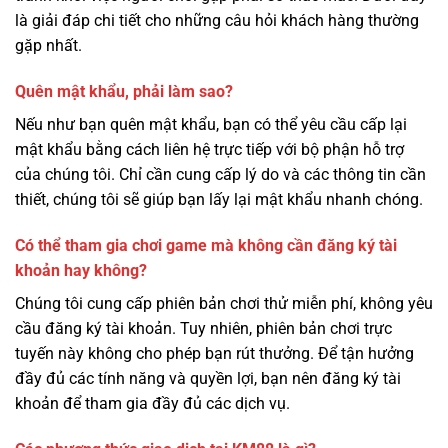
là giải đáp chi tiết cho những câu hỏi khách hàng thường
gặp nhất.
Quên mật khẩu, phải làm sao?
Nếu như bạn quên mật khẩu, bạn có thể yêu cầu cấp lại
mật khẩu bằng cách liên hệ trực tiếp với bộ phận hỗ trợ
của chúng tôi. Chỉ cần cung cấp lý do và các thông tin cần
thiết, chúng tôi sẽ giúp bạn lấy lại mật khẩu nhanh chóng.
Có thể tham gia chơi game mà không cần đăng ký tài
khoản hay không?
Chúng tôi cung cấp phiên bản chơi thử miễn phí, không yêu
cầu đăng ký tài khoản. Tuy nhiên, phiên bản chơi trực
tuyến này không cho phép bạn rút thưởng. Để tận hưởng
đầy đủ các tính năng và quyền lợi, bạn nên đăng ký tài
khoản để tham gia đầy đủ các dịch vụ.