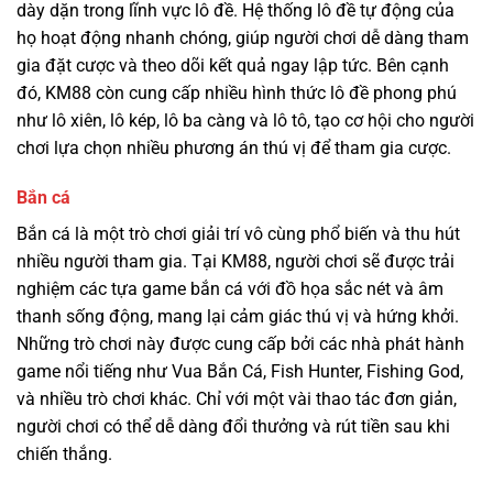
dày dặn trong lĩnh vực lô đề. Hệ thống lô đề tự động của
họ hoạt động nhanh chóng, giúp người chơi dễ dàng tham
gia đặt cược và theo dõi kết quả ngay lập tức. Bên cạnh
đó, KM88 còn cung cấp nhiều hình thức lô đề phong phú
như lô xiên, lô kép, lô ba càng và lô tô, tạo cơ hội cho người
chơi lựa chọn nhiều phương án thú vị để tham gia cược.
Bắn cá
Bắn cá là một trò chơi giải trí vô cùng phổ biến và thu hút
nhiều người tham gia. Tại KM88, người chơi sẽ được trải
nghiệm các tựa game bắn cá với đồ họa sắc nét và âm
thanh sống động, mang lại cảm giác thú vị và hứng khởi.
Những trò chơi này được cung cấp bởi các nhà phát hành
game nổi tiếng như Vua Bắn Cá, Fish Hunter, Fishing God,
và nhiều trò chơi khác. Chỉ với một vài thao tác đơn giản,
người chơi có thể dễ dàng đổi thưởng và rút tiền sau khi
chiến thắng.