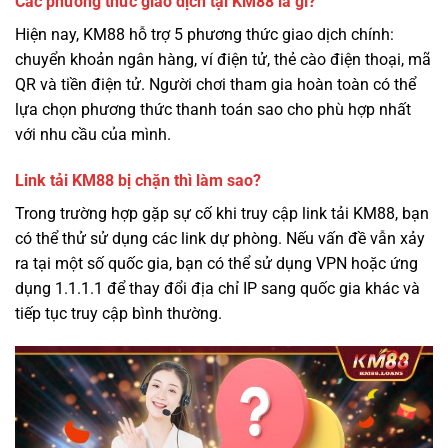
Các phương thức giao dịch tại KM88 là gì?
Hiện nay, KM88 hỗ trợ 5 phương thức giao dịch chính:
chuyển khoản ngân hàng, ví điện tử, thẻ cào điện thoại, mã
QR và tiền điện tử. Người chơi tham gia hoàn toàn có thể
lựa chọn phương thức thanh toán sao cho phù hợp nhất
với nhu cầu của mình.
Link tải KM88 bị chặn thì làm sao?
Trong trường hợp gặp sự cố khi truy cập link tải KM88, bạn
có thể thử sử dụng các link dự phòng. Nếu vấn đề vẫn xảy
ra tại một số quốc gia, bạn có thể sử dụng VPN hoặc ứng
dụng 1.1.1.1 để thay đổi địa chỉ IP sang quốc gia khác và
tiếp tục truy cập bình thường.