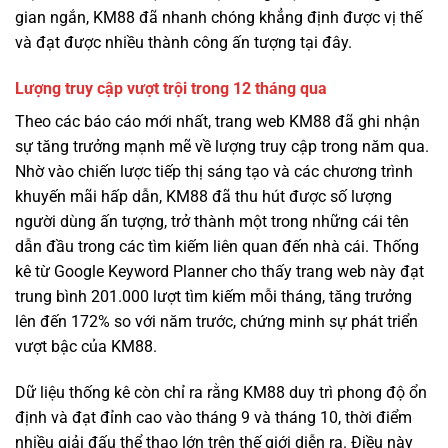
gian ngắn, KM88 đã nhanh chóng khẳng định được vị thế
và đạt được nhiều thành công ấn tượng tại đây.
Lượng truy cập vượt trội trong 12 tháng qua
Theo các báo cáo mới nhất, trang web KM88 đã ghi nhận
sự tăng trưởng mạnh mẽ về lượng truy cập trong năm qua.
Nhờ vào chiến lược tiếp thị sáng tạo và các chương trình
khuyến mãi hấp dẫn, KM88 đã thu hút được số lượng
người dùng ấn tượng, trở thành một trong những cái tên
dẫn đầu trong các tìm kiếm liên quan đến nhà cái. Thống
kê từ Google Keyword Planner cho thấy trang web này đạt
trung bình 201.000 lượt tìm kiếm mỗi tháng, tăng trưởng
lên đến 172% so với năm trước, chứng minh sự phát triển
vượt bậc của KM88.
Dữ liệu thống kê còn chỉ ra rằng KM88 duy trì phong độ ổn
định và đạt đỉnh cao vào tháng 9 và tháng 10, thời điểm
nhiều giải đấu thể thao lớn trên thế giới diễn ra. Điều này