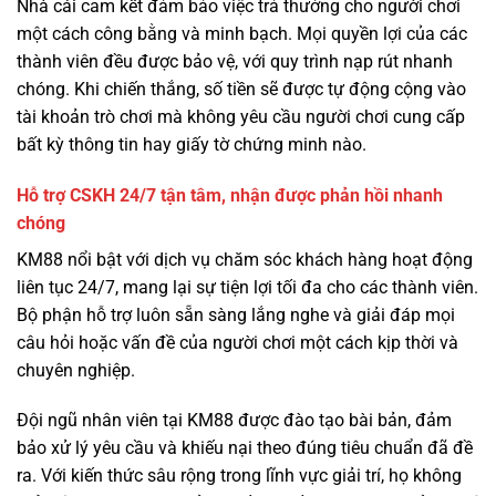
Nhà cái cam kết đảm bảo việc trả thưởng cho người chơi
một cách công bằng và minh bạch. Mọi quyền lợi của các
thành viên đều được bảo vệ, với quy trình nạp rút nhanh
chóng. Khi chiến thắng, số tiền sẽ được tự động cộng vào
tài khoản trò chơi mà không yêu cầu người chơi cung cấp
bất kỳ thông tin hay giấy tờ chứng minh nào.
Hỗ trợ CSKH 24/7 tận tâm, nhận được phản hồi nhanh
chóng
KM88 nổi bật với dịch vụ chăm sóc khách hàng hoạt động
liên tục 24/7, mang lại sự tiện lợi tối đa cho các thành viên.
Bộ phận hỗ trợ luôn sẵn sàng lắng nghe và giải đáp mọi
câu hỏi hoặc vấn đề của người chơi một cách kịp thời và
chuyên nghiệp.
Đội ngũ nhân viên tại KM88 được đào tạo bài bản, đảm
bảo xử lý yêu cầu và khiếu nại theo đúng tiêu chuẩn đã đề
ra. Với kiến thức sâu rộng trong lĩnh vực giải trí, họ không