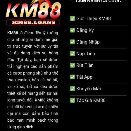
CẨM NANG CÁ CƯỢC
Giới Thiệu KM88
Đăng Ký
KM88
là điểm đến lý tưởng
cho những ai đam mê giải
Đăng Nhập
trí trực tuyến với sự uy tín
và đa dạng dịch vụ hàng
Nạp Tiền
đầu. Tại đây, bạn sẽ được
Rút Tiền
trải nghiệm các sản phẩm
cá cược phong phú như thể
Tải App
thao, casino, bắn cá, nổ hũ,
và xổ số, tất cả đều được
Khuyến Mãi
thiết kế để mang đến sự hài
lòng tuyệt đối. KM88 không
Tác Giả KM88
chỉ nổi bật với giao diện hiện
đại mà còn đảm bảo tính
bảo mật, minh bạch trong
từng giao dịch.