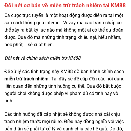
Đôi nét cơ bản về miễn trừ trách nhiệm tại KM88
Cá cược trực tuyến là một hoạt động được diễn ra tại một
sân chơi thông qua internet. Vì vậy mà các tranh chấp có
thể xảy ra bất kỳ lúc nào mà không một ai có thể dự đoán
được. Qua đó mà những tình trạng khiếu nại, hiểu nhầm,
bóc phốt,… sẽ xuất hiện.
Đôi nét về chính sách miễn trừ KM88
Để xử lý các tình trạng này KM88 đã ban hành chính sách
miễn trừ trách nhiệm
. Tại đây sẽ đề cập đến các nội dung
liên quan đến những tình huống cụ thể. Qua đó bắt buộc
người chơi không được phép vi phạm dù có tình hay vô
tình.
Các tình huống đã cập nhật sẽ không được nhà cãi chịu
trách nhiệm trước mọi rủi ro. Điều này đồng nghĩa với việc
bản thân sẽ phải tự xử lý và gánh chịu các hệ quả. Do đó,