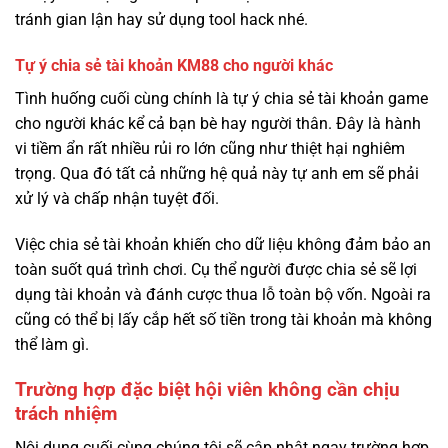
tránh gian lận hay sử dụng tool hack nhé.
Tự ý chia sẻ tài khoản KM88 cho người khác
Tình huống cuối cùng chính là tự ý chia sẻ tài khoản game
cho người khác kể cả bạn bè hay người thân. Đây là hành
vi tiềm ẩn rất nhiều rủi ro lớn cũng như thiệt hại nghiêm
trọng. Qua đó tất cả những hệ quả này tự anh em sẽ phải
xử lý và chấp nhận tuyệt đối.
Việc chia sẻ tài khoản khiến cho dữ liệu không đảm bảo an
toàn suốt quá trình chơi. Cụ thể người được chia sẻ sẽ lợi
dụng tài khoản và đánh cược thua lỗ toàn bộ vốn. Ngoài ra
cũng có thể bị lấy cắp hết số tiền trong tài khoản mà không
thể làm gì.
Trường hợp đặc biệt hội viên không cần chịu
trách nhiệm
Nội dung cuối cùng chúng tôi sẽ cập nhật ngay trường hợp