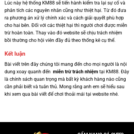
Lúc này hệ thống KM88 sẽ tiến hành kiểm tra lại sự cố và
phân tích các nguyên nhân cũng như thiệt hại. Từ đó đưa
ra phương án xử lý chính xác và cách giải quyết phù hợp
cho hai bên. Đối với các thiệt hại thì người chơi được miễn
trừ hoàn toàn. Thay vào đó website sẽ chịu trách nhiệm
bồi thường cho hội viên đầy đủ theo thống kê cụ thể.
Kết luận
Bài viết trên đây chúng tôi mang đến cho mọi người là nội
dung xoay quanh đến
miễn trừ trách nhiệm
tại KM88. Đây
là chính sách quan trọng mà bất kỳ khách hàng nào cũng
cần phải biết và tuân thủ. Mong rằng anh em sẽ hiểu sau
khi xem qua bài viết để chơi thoải mái tại website nhé.