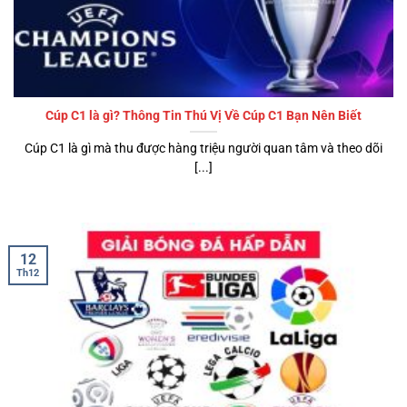
Cúp C1 là gì? Thông Tin Thú Vị Về Cúp C1 Bạn Nên Biết
Cúp C1 là gì mà thu được hàng triệu người quan tâm và theo dõi
[...]
12
Th12