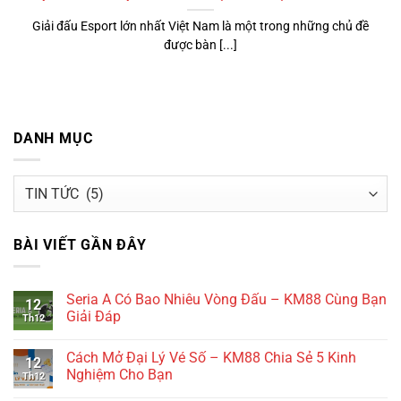
Giải đấu Esport lớn nhất Việt Nam là một trong những chủ đề
được bàn [...]
DANH MỤC
Danh
mục
BÀI VIẾT GẦN ĐÂY
Seria A Có Bao Nhiêu Vòng Đấu – KM88 Cùng Bạn
12
Giải Đáp
Th12
Cách Mở Đại Lý Vé Số – KM88 Chia Sẻ 5 Kinh
12
Nghiệm Cho Bạn
Th12