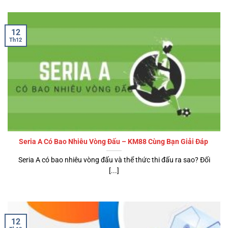
12
Th12
Seria A Có Bao Nhiêu Vòng Đấu – KM88 Cùng Bạn Giải Đáp
Seria A có bao nhiêu vòng đấu và thể thức thi đấu ra sao? Đối
[...]
12