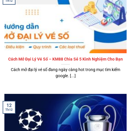
Th12
Cách Mở Đại Lý Vé Số – KM88 Chia Sẻ 5 Kinh Nghiệm Cho Bạn
Cách mở đại lý vé số đang ngày càng hot trong mục tìm kiếm
google. [...]
12
Th12