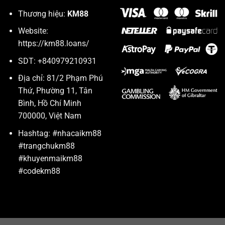
Thương hiệu:
KM88
Website:
https://km88.loans/
SDT: +840979210931
Địa chỉ: 81/2 Phạm Phú
Thứ, Phường 11, Tân
Bình, Hồ Chí Minh
700000, Việt Nam
Hashtag: #nhacaikm88
#trangchukm88
#khuyenmaikm88
#codekm88