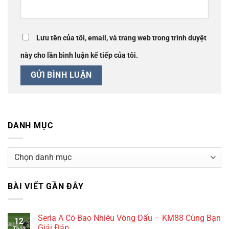
Lưu tên của tôi, email, và trang web trong trình duyệt
này cho lần bình luận kế tiếp của tôi.
DANH MỤC
Danh
mục
BÀI VIẾT GẦN ĐÂY
Seria A Có Bao Nhiêu Vòng Đấu – KM88 Cùng Bạn
12
Giải Đáp
Th12