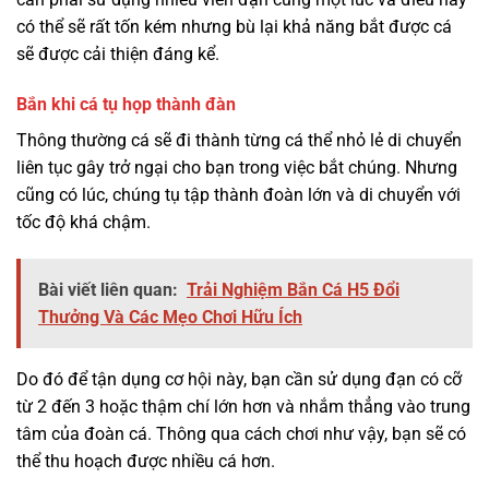
có thể sẽ rất tốn kém nhưng bù lại khả năng bắt được cá
sẽ được cải thiện đáng kể.
Bắn khi cá tụ họp thành đàn
Thông thường cá sẽ đi thành từng cá thể nhỏ lẻ di chuyển
liên tục gây trở ngại cho bạn trong việc bắt chúng. Nhưng
cũng có lúc, chúng tụ tập thành đoàn lớn và di chuyển với
tốc độ khá chậm.
Bài viết liên quan:
Trải Nghiệm Bắn Cá H5 Đổi
Thưởng Và Các Mẹo Chơi Hữu Ích
Do đó để tận dụng cơ hội này, bạn cần sử dụng đạn có cỡ
từ 2 đến 3 hoặc thậm chí lớn hơn và nhắm thẳng vào trung
tâm của đoàn cá. Thông qua cách chơi như vậy, bạn sẽ có
thể thu hoạch được nhiều cá hơn.