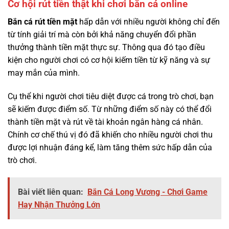
Cơ hội rút tiền thật khi chơi bắn cá online
Bắn cá rút tiền mặt
hấp dẫn với nhiều người không chỉ đến
từ tính giải trí mà còn bởi khả năng chuyển đổi phần
thưởng thành tiền mặt thực sự. Thông qua đó tạo điều
kiện cho người chơi có cơ hội kiếm tiền từ kỹ năng và sự
may mắn của mình.
Cụ thể khi người chơi tiêu diệt được cá trong trò chơi, bạn
sẽ kiếm được điểm số. Từ những điểm số này có thể đổi
thành tiền mặt và rút về tài khoản ngân hàng cá nhân.
Chính cơ chế thú vị đó đã khiến cho nhiều người chơi thu
được lợi nhuận đáng kể, làm tăng thêm sức hấp dẫn của
trò chơi.
Bài viết liên quan:
Bắn Cá Long Vương - Chơi Game
Hay Nhận Thưởng Lớn