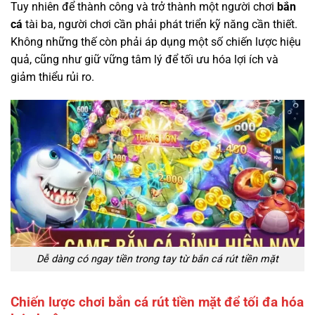
Tuy nhiên để thành công và trở thành một người chơi
bắn
cá
tài ba, người chơi cần phải phát triển kỹ năng cần thiết.
Không những thế còn phải áp dụng một số chiến lược hiệu
quả, cũng như giữ vững tâm lý để tối ưu hóa lợi ích và
giảm thiểu rủi ro.
Dễ dàng có ngay tiền trong tay từ bắn cá rút tiền mặt
Chiến lược chơi bắn cá rút tiền mặt để tối đa hóa