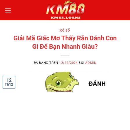
Chuyển
đến
nội
dung
XỔ SỐ
Giải Mã Giấc Mơ Thấy Rắn Đánh Con
Gì Để Bạn Nhanh Giàu?
ĐÃ ĐĂNG TRÊN
12/12/2024
BỞI
ADMIN
12
Th12