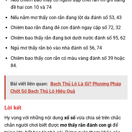
đề hai con 10 và 74
Nếu nằm mơ thấy con rắn đang lột da đánh số 53, 43
Chiêm bao rắn đang đẻ con đánh ngay cặp số 72, 32
Chiêm bao thấy rắn đang bơi dưới nước đánh số 95, 62
Ngủ mơ thấy rắn bò vào nhà đánh số 56, 74
Chiêm bao thấy con rắn có màu vàng đánh số 39 hoặc
84.
Bài viết liên quan:
Bạch Thủ Lô Là Gì? Phương Pháp
Chốt Số Bạch Thủ Lô Hiệu Quả
Lời kết
Hy vọng với những nội dung
xổ số
vừa chia sẻ trên chắc
chắn người chơi biết được
mơ thấy rắn đánh con gì
để