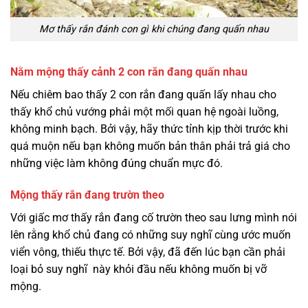
Mơ thấy rắn đánh con gì khi chúng đang quấn nhau
Nằm mộng thấy cảnh 2 con rắn đang quấn nhau
Nếu chiêm bao thấy 2 con rắn đang quấn lấy nhau cho
thấy khổ chủ vướng phải một mối quan hệ ngoài luồng,
không minh bạch. Bởi vậy, hãy thức tỉnh kịp thời trước khi
quá muộn nếu bạn không muốn bản thân phải trả giá cho
những việc làm không đúng chuẩn mực đó.
Mộng thấy rắn đang trườn theo
Với giấc mơ thấy rắn đang cố trườn theo sau lưng mình nói
lên rằng khổ chủ đang có những suy nghĩ cùng ước muốn
viển vông, thiếu thực tế. Bởi vậy, đã đến lúc bạn cần phải
loại bỏ suy nghĩ này khỏi đầu nếu không muốn bị vỡ
mộng.