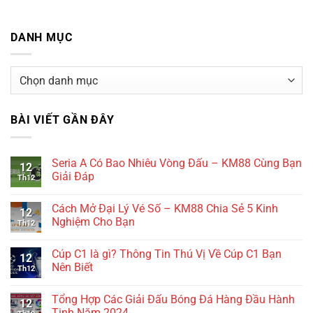
DANH MỤC
Danh
mục
BÀI VIẾT GẦN ĐÂY
Seria A Có Bao Nhiêu Vòng Đấu – KM88 Cùng Bạn
12
Giải Đáp
Th12
Cách Mở Đại Lý Vé Số – KM88 Chia Sẻ 5 Kinh
12
Nghiệm Cho Bạn
Th12
Cúp C1 là gì? Thông Tin Thú Vị Về Cúp C1 Bạn
12
Nên Biết
Th12
Tổng Hợp Các Giải Đấu Bóng Đá Hàng Đầu Hành
12
Tinh Năm 2024