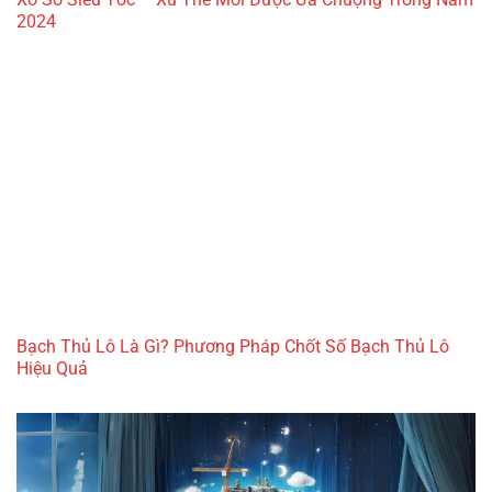
2024
Bạch Thủ Lô Là Gì? Phương Pháp Chốt Số Bạch Thủ Lô
Hiệu Quả