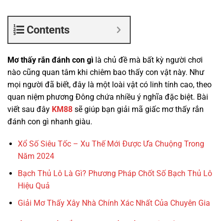
Contents
Mơ thấy rắn đánh con gì
là chủ đề mà bất kỳ người chơi
nào cũng quan tâm khi chiêm bao thấy con vật này. Như
mọi người đã biết, đây là một loài vật có linh tính cao, theo
quan niệm phương Đông chứa nhiều ý nghĩa đặc biệt. Bài
viết sau đây
KM88
sẽ giúp bạn giải mã giấc mơ thấy rắn
đánh con gì nhanh giàu.
Xổ Số Siêu Tốc – Xu Thế Mới Được Ưa Chuộng Trong
Năm 2024
Bạch Thủ Lô Là Gì? Phương Pháp Chốt Số Bạch Thủ Lô
Hiệu Quả
Giải Mơ Thấy Xây Nhà Chính Xác Nhất Của Chuyên Gia