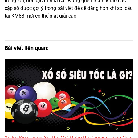
trúng lớn, hốt bạc từ nhà cái. Đừng quên tham khảo các
cặp số được gợi ý trong bài viết để dễ dàng hơn khi soi cầu
tại KM88 mới có thể giật giải cao.
Bài viết liên quan:
Xổ Số Siêu Tốc – Xu Thế Mới Được Ưa Chuộng Trong Năm