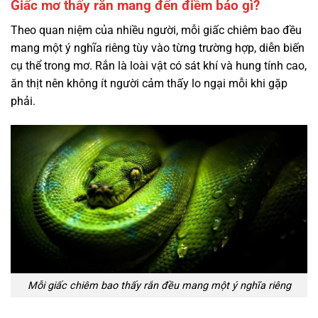
Giấc mơ thấy rắn mang đến điềm báo gì?
Theo quan niệm của nhiều người, mỗi giấc chiêm bao đều
mang một ý nghĩa riêng tùy vào từng trường hợp, diễn biến
cụ thể trong mơ. Rắn là loài vật có sát khí và hung tính cao,
ăn thịt nên không ít người cảm thấy lo ngại mỗi khi gặp
phải.
Mỗi giấc chiêm bao thấy rắn đều mang một ý nghĩa riêng