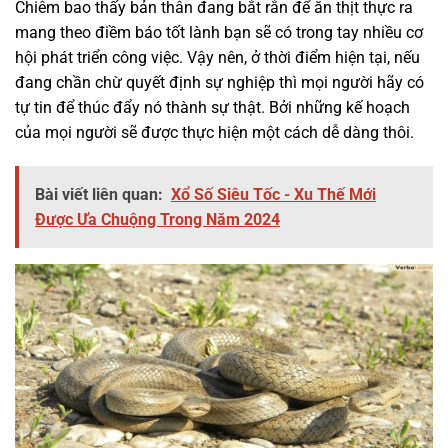
Chiêm bao thấy bản thân đang bắt rắn để ăn thịt thực ra
mang theo điềm báo tốt lành bạn sẽ có trong tay nhiều cơ
hội phát triển công việc. Vậy nên, ở thời điểm hiện tại, nếu
đang chần chừ quyết định sự nghiệp thì mọi người hãy có
tự tin để thúc đẩy nó thành sự thật. Bởi những kế hoạch
của mọi người sẽ được thực hiện một cách dễ dàng thôi.
Bài viết liên quan:
Xổ Số Siêu Tốc - Xu Thế Mới
Được Ưa Chuộng Trong Năm 2024