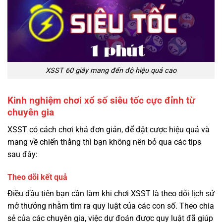
XSST 60 giây mang đến độ hiệu quả cao
Kinh nghiệm chơi xổ số siêu tốc cực đỉnh từ
chuyên gia
XSST có cách chơi khá đơn giản, để đặt cược hiệu quả và
mang về chiến thắng thì bạn không nên bỏ qua các tips
sau đây:
Theo dõi kết quả
Điều đầu tiên bạn cần làm khi chơi XSST là theo dõi lịch sử
mở thưởng nhằm tìm ra quy luật của các con số. Theo chia
sẻ của các chuyên gia, việc dự đoán được quy luật đã giúp