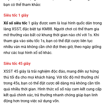
bạn có thể tham khảo:
Siêu tốc 1 giây
Xổ số siêu tốc
1 giây được xem là loại hình quốc dân trong
làng XSST, đặc biệt tại KM88. Người chơi có thể tham gia
mở thưởng vào bất cứ khung thời gian nào chỉ với 1s. Khi
tham gia vào siêu tốc 1s, bạn có thể đặt cược liên tục
nhiều ván mà không cần chờ đợi theo giờ, theo ngày giống
như các loại hình xổ số khác.
Siêu tốc 45 giây
XSST 45 giây là trải nghiệm độc đáo, mang đến sự hứng
thú tối đa cho mọi khách hàng. Với tốc độ mở thưởng chỉ
trong 45s, bạn có thể đặt cược dễ dàng mà không cần tốn
quá nhiều thời gian. Hình thức xổ số này cam kết cung cấp
kết quả chính xác, trả thưởng nhanh chóng giúp bạn linh
động hơn trong việc sử dụng vốn.